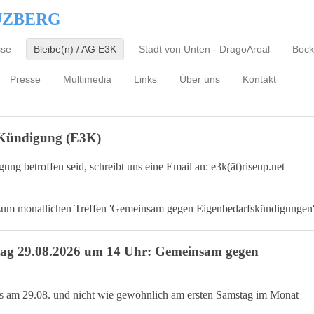
UZBERG
sse
Bleibe(n) / AG E3K
Stadt von Unten - DragoAreal
Bock
Presse
Multimedia
Links
Über uns
Kontakt
 Kündigung (E3K)
ng betroffen seid, schreibt uns eine Email an: e3k(ät)riseup.net
zum monatlichen Treffen 'Gemeinsam gegen Eigenbedarfskündigungen
stag 29.08.2026 um 14 Uhr: Gemeinsam gegen
its am 29.08. und nicht wie gewöhnlich am ersten Samstag im Monat