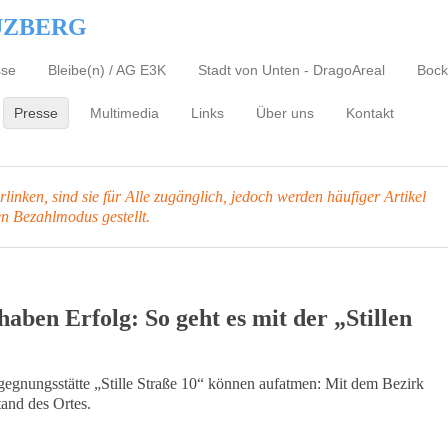
UZBERG
sse
Bleibe(n) / AG E3K
Stadt von Unten - DragoAreal
Bock
Presse
Multimedia
Links
Über uns
Kontakt
inken, sind sie für Alle zugänglich, jedoch werden häufiger Artikel
en Bezahlmodus gestellt.
aben Erfolg: So geht es mit der „Stillen
egnungsstätte „Stille Straße 10“ können aufatmen: Mit dem Bezirk
tand des Ortes.