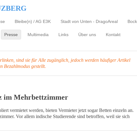
UZBERG
sse
Bleibe(n) / AG E3K
Stadt von Unten - DragoAreal
Bock
Presse
Multimedia
Links
Über uns
Kontakt
inken, sind sie für Alle zugänglich, jedoch werden häufiger Artikel
en Bezahlmodus gestellt.
tz im Mehrbettzimmer
iert vermietet werden, bieten Vermieter jetzt sogar Betten einzeln an.
mmer. Vor allem indische Studierende sind betroffen, weil sie sich