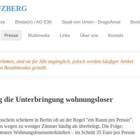
UZBERG
sse
Bleibe(n) / AG E3K
Stadt von Unten - DragoAreal
Bock
Presse
Multimedia
Links
Über uns
Kontakt
inken, sind sie für Alle zugänglich, jedoch werden häufiger Artikel
en Bezahlmodus gestellt.
 die Unterbringung wohnungsloser
chein scheitern in Berlin oft an der Regel "ein Raum pro Person".
 wegen zu weniger Zimmer häufig als überbelegt. Die Folge:
in teuren Wohnungslosenunterkünften – im Schnitt 35 Euro pro Person