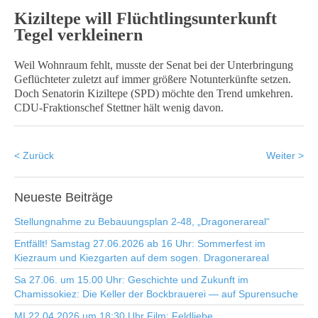
Kiziltepe will Flüchtlingsunterkunft
Tegel verkleinern
Weil Wohnraum fehlt, musste der Senat bei der Unterbringung
Geflüchteter zuletzt auf immer größere Notunterkünfte setzen.
Doch Senatorin Kiziltepe (SPD) möchte den Trend umkehren.
CDU-Fraktionschef Stettner hält wenig davon.
< Zurück
Weiter >
Neueste
Beiträge
Stellungnahme zu Bebauungsplan 2-48, „Dragonerareal“
Entfällt! Samstag 27.06.2026 ab 16 Uhr: Sommerfest im
Kiezraum und Kiezgarten auf dem sogen. Dragonerareal
Sa 27.06. um 15.00 Uhr: Geschichte und Zukunft im
Chamissokiez: Die Keller der Bockbrauerei — auf Spurensuche
MI 22.04.2026 um 18:30 Uhr Film: Feldliebe