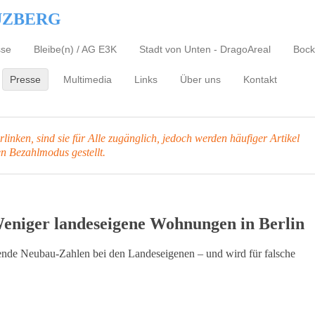
UZBERG
sse
Bleibe(n) / AG E3K
Stadt von Unten - DragoAreal
Bock
Presse
Multimedia
Links
Über uns
Kontakt
inken, sind sie für Alle zugänglich, jedoch werden häufiger Artikel
en Bezahlmodus gestellt.
Weniger landeseigene Wohnungen in Berlin
nkende Neubau-Zahlen bei den Landeseigenen – und wird für falsche