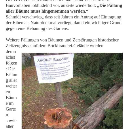
Bauvorhaben lobhudelnd vor, äußerte wiederholt:
„Die Fällung
aller Bäume muss hingenommen werden.“
Schmidt verschwieg, dass seit Jahren ein Antrag auf Eintragung
der Eiben als Naturdenkmal vorliegt, damit ein wichtiger Grund
gegen eine Bebauung des Gartens.
Weitere Fällungen von Bäumen und Zerstörungen historischer
Zeitzeugnisse auf dem Bockbrauerei-Gelände
werden
demn
ächst
folgen
: Die
Fällun
g aller
weiter
en
Bäum
e im
Garte
n
sowie
aller