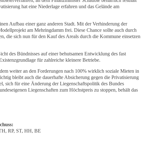
ieterverfahren, an dem Finanzminister Schäuble beharrlich festhält
vatisierung hat eine Niederlage erfahren und das Gelände am
 einen Aufbau einer ganz anderen Stadt. Mit der Verhinderung der
n Modellprojekt am Mehringdamm frei. Diese Chance sollte auch durch
, die sich nun für den Kauf des Areals durch die Kommune einsetzen
icht des Bündnisses auf einer behutsamen Entwicklung des fast
Existenzgrundlage für zahlreiche kleinere Betriebe.
dem weiter an den Forderungen nach 100% wirklich soziale Mieten in
tig bleibt auch die dauerhafte Absicherung gegen die Privatisierung
l, sich für eine Änderung der Liegenschaftspolitik des Bundes
undeseigenen Liegenschaften zum Höchstpreis zu stoppen, behält das
chuss:
TH, RP, ST, HH, BE