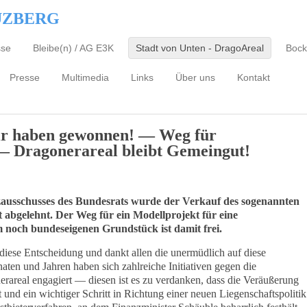
UZBERG
sse
Bleibe(n) / AG E3K
Stadt von Unten - DragoAreal
Bock
Presse
Multimedia
Links
Über uns
Kontakt
r haben gewonnen! — Weg für
! — Dragonerareal bleibt Gemeingut!
zausschusses des Bundesrats wurde der Verkauf des sogenannten
 abgelehnt. Der Weg für ein Modellprojekt für eine
 noch bundeseigenen Grundstück ist damit frei.
iese Entscheidung und dankt allen die unermüdlich auf diese
naten und Jahren haben sich zahlreiche Initiativen gegen die
erareal engagiert — diesen ist es zu verdanken, dass die Veräußerung
und ein wichtiger Schritt in Richtung einer neuen Liegenschaftspolitik