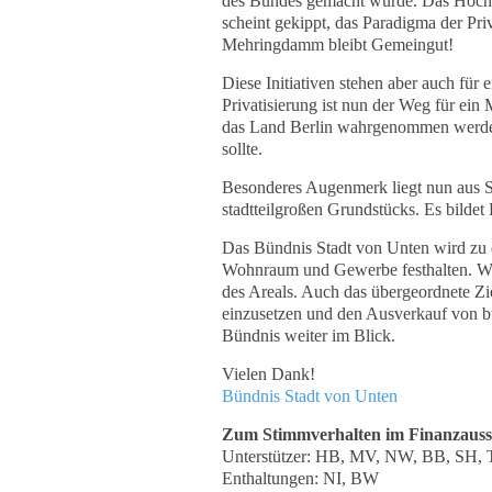
des Bundes gemacht wurde. Das Höchstb
scheint gekippt, das Paradigma der Pri
Mehringdamm bleibt Gemeingut!
Diese Initiativen stehen aber auch für
Privatisierung ist nun der Weg für ei
das Land Berlin wahrgenommen werden
sollte.
Besonderes Augenmerk liegt nun aus S
stadtteilgroßen Grundstücks. Es bildet 
Das Bündnis Stadt von Unten wird zu 
Wohnraum und Gewerbe festhalten. Wich
des Areals. Auch das übergeordnete Zie
einzusetzen und den Ausverkauf von b
Bündnis weiter im Blick.
Vielen Dank!
Bündnis Stadt von Unten
Zum Stimmverhalten im Finanzauss
Unterstützer: HB, MV, NW, BB, SH, 
Enthaltungen: NI, BW