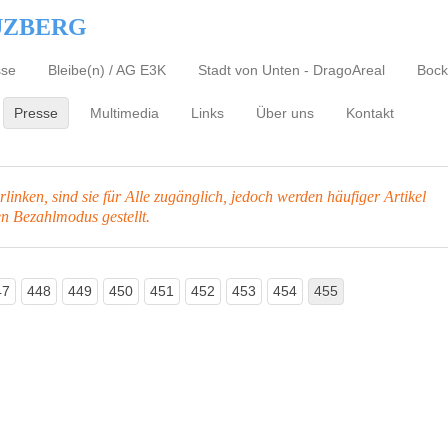
UZBERG
sse
Bleibe(n) / AG E3K
Stadt von Unten - DragoAreal
Bock
Presse
Multimedia
Links
Über uns
Kontakt
inken, sind sie für Alle zugänglich, jedoch werden häufiger Artikel
en Bezahlmodus gestellt.
47
448
449
450
451
452
453
454
455