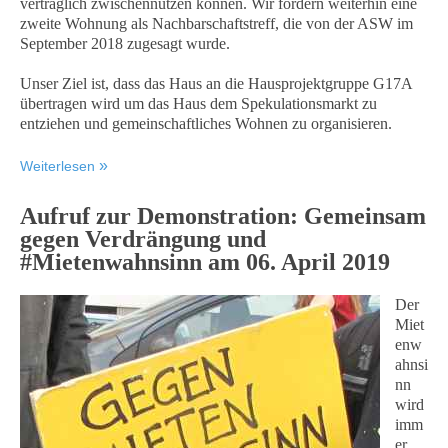
vertraglich zwischennutzen können. Wir fordern weiterhin eine
zweite Wohnung als Nachbarschaftstreff, die von der ASW im
September 2018 zugesagt wurde.
Unser Ziel ist, dass das Haus an die Hausprojektgruppe G17A
übertragen wird um das Haus dem Spekulationsmarkt zu
entziehen und gemeinschaftliches Wohnen zu organisieren.
Weiterlesen
Aufruf zur Demonstration: Gemeinsam
gegen Verdrängung und
#Mietenwahnsinn am 06. April 2019
Der
Miet
enw
ahnsi
nn
wird
imm
er