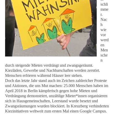
schli
mme
r.
Nac
h
wie
vor
werd
en
Men
sche
n
durch steigende Mieten verdrängt und zwangsgeräumt.
Kiezläden, Gewerbe und Nachbarschaften werden zerstört.
Menschen erfrieren während Häuser leer stehen.
Doch das letzte Jahr stand auch im Zeichen zahlreicher Proteste
und Aktionen, die uns Mut machen: 25.000 Menschen haben im
April 2018 in Berlin kämpferisch gegen hohe Mieten und
Verdrängung demonstriert, unzählige Mieter*innen organisieren
sich in Hausgemeinschaften, Leerstand wurde besetzt und
Zwangsräumungen wurden blockiert. In Kreuzberg verhinderten
Kiezinitiativen weltweit zum ersten Mal einen Google Campus.