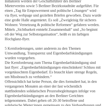
Initiatoren werden der Geschäftsführer des Berliner
Mietervereins sowie 5 Berliner Bezirksstadträte aufgeführt. Für
einen „Tag für Empowerment und politische Lösungen“ wird
via flyer, webpage und gezielten Briefen geworben. Dazu wurde
eine große Halle angemietet. Es soll „Zweigleisig für sicheres
Wohnen: Vernetzung & politische Reformen“ gefahren werden.
Mittels „Sichtbarkeit entsteht Zusammenhalt“ und „So beginnt
oft der Weg zur Selbstorganisation“, heißt es im farbigen
Hochglanz-flyer.
5 Kernforderungen, unter anderem zu den Themen
Umwandlung, Transparenz und Eigenbedarfskündigungen
wurden vorgegeben.
Die Kernforderung zum Thema Eigenbedarfskündigung sind
laut flyer: „Eigenbedarfskündigungen einschränken! Schluss mit
vorgetäuschtem Eigenbedarf. Es braucht klare strenge Regeln,
um Missbrauch zu verhindern.“
Offensichtlich hat keine Person, die dies formuliert hat, in den
vergangenen Monaten an einer der fast wöchentlich
stattfindenden solidarischen Prozessbegleitungen infolge von
Eigenbedarfskündigungen an den Berliner Gerichten
teilgenommen. Dabei gehen oft 20-30 betroffene und
solidarische Mieter:innen gemeinsam zu den Verhandlungen und