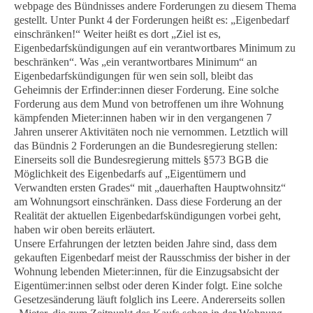
webpage des Bündnisses andere Forderungen zu diesem Thema
gestellt. Unter Punkt 4 der Forderungen heißt es: „Eigenbedarf
einschränken!“ Weiter heißt es dort „Ziel ist es,
Eigenbedarfskündigungen auf ein verantwortbares Minimum zu
beschränken“. Was „ein verantwortbares Minimum“ an
Eigenbedarfskündigungen für wen sein soll, bleibt das
Geheimnis der Erfinder:innen dieser Forderung. Eine solche
Forderung aus dem Mund von betroffenen um ihre Wohnung
kämpfenden Mieter:innen haben wir in den vergangenen 7
Jahren unserer Aktivitäten noch nie vernommen. Letztlich will
das Bündnis 2 Forderungen an die Bundesregierung stellen:
Einerseits soll die Bundesregierung mittels §573 BGB die
Möglichkeit des Eigenbedarfs auf „Eigentümern und
Verwandten ersten Grades“ mit
„dauerhaften Hauptwohnsitz“
am Wohnungsort einschränken. Dass diese Forderung an der
Realität der aktuellen Eigenbedarfskündigungen vorbei geht,
haben wir oben bereits erläutert.
Unsere Erfahrungen der letzten beiden Jahre sind, dass dem
gekauften Eigenbedarf meist der Rausschmiss der bisher in der
Wohnung lebenden Mieter:innen, für die Einzugsabsicht der
Eigentümer:innen selbst oder deren Kinder folgt. Eine solche
Gesetzesänderung läuft folglich ins Leere. Andererseits sollen