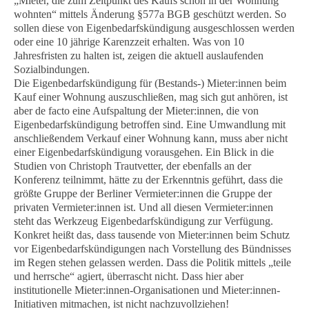
„Mieter, die zum Zeitpunkt des Kaufs schon in der Wohnung
wohnten“ mittels Änderung §577a BGB geschützt werden. So
sollen diese von Eigenbedarfskündigung ausgeschlossen werden
oder eine 10 jährige Karenzzeit erhalten. Was von 10
Jahresfristen zu halten ist, zeigen die aktuell auslaufenden
Sozialbindungen.
Die Eigenbedarfskündigung für (Bestands-) Mieter:innen beim
Kauf einer Wohnung auszuschließen, mag sich gut anhören, ist
aber de facto eine Aufspaltung der Mieter:innen, die von
Eigenbedarfskündigung betroffen sind. Eine Umwandlung mit
anschließendem Verkauf einer Wohnung kann, muss aber nicht
einer Eigenbedarfskündigung vorausgehen. Ein Blick in die
Studien von Christoph Trautvetter, der ebenfalls an der
Konferenz teilnimmt, hätte zu der Erkenntnis geführt, dass die
größte Gruppe der Berliner Vermieter:innen die Gruppe der
privaten Vermieter:innen ist. Und all diesen Vermieter:innen
steht das Werkzeug Eigenbedarfskündigung zur Verfügung.
Konkret heißt das, dass tausende von Mieter:innen beim Schutz
vor Eigenbedarfskündigungen nach Vorstellung des Bündnisses
im Regen stehen gelassen werden. Dass die Politik mittels „teile
und herrsche“ agiert, überrascht nicht. Dass hier aber
institutionelle Mieter:innen-Organisationen und Mieter:innen-
Initiativen mitmachen, ist nicht nachzuvollziehen!