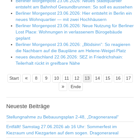
Berliner Morgenpost 23.06.2026: Neues Stadtquartier
entsteht am Bahnhof Gesundbrunnen: So soll es aussehen
Berliner Morgenpost 23.06.2026: Hier entsteht in Berlin ein
neues Wohnquartier — mit zwei Hochhäusern
Berliner Morgenpost 23.06.2026: Neue Nutzung für Berliner
Lost Place: Wohnungen in verlassenem Bürogebäude
geplant
Berliner Morgenpost 23.06.2026: „Blödsinn“: So reagieren
die Nachbarn auf die Baupläne am Helene-Weigel-Platz
neues deutschland 22.06.2026: SEZ in Friedrichshain:
Teilerhalt rückt in greifbare Nähe
«
Start
8
9
10
11
12
13
14
15
16
17
»
Ende
Neueste
Beiträge
Stellungnahme zu Bebauungsplan 2-48, „Dragonerareal“
Entfällt! Samstag 27.06.2026 ab 16 Uhr: Sommerfest im
Kiezraum und Kiezgarten auf dem sogen. Dragonerareal