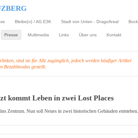
UZBERG
sse
Bleibe(n) / AG E3K
Stadt von Unten - DragoAreal
Bock
Presse
Multimedia
Links
Über uns
Kontakt
inken, sind sie für Alle zugänglich, jedoch werden häufiger Artikel
en Bezahlmodus gestellt.
tzt kommt Leben in zwei Lost Places
ins Zentrum. Nun soll Neues in zwei historischen Gebäuden entstehen